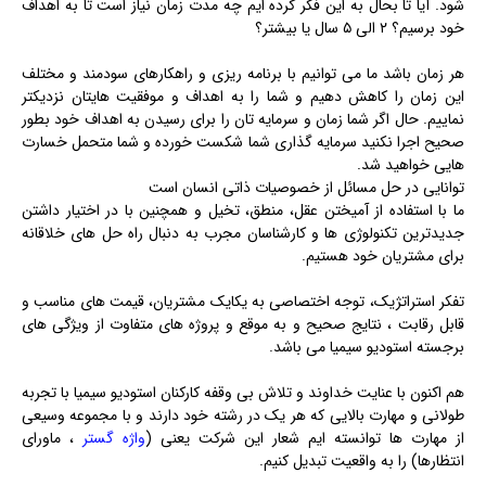
شود. آیا تا بحال به این فکر کرده ایم چه مدت زمان نیاز است تا به اهداف
خود برسیم؟ ۲ الی ۵ سال یا بیشتر؟
هر زمان باشد ما می توانیم با برنامه ریزی و راهکارهای سودمند و مختلف
این زمان را کاهش دهیم و شما را به اهداف و موفقیت هایتان نزدیکتر
نماییم. حال اگر شما زمان و سرمایه تان را برای رسیدن به اهداف خود بطور
صحیح اجرا نکنید سرمایه گذاری شما شکست خورده و شما متحمل خسارت
هایی خواهید شد.
توانایی در حل مسائل از خصوصیات ذاتی انسان است
ما با استفاده از آمیختن عقل، منطق، تخیل و همچنین با در اختیار داشتن
جدیدترین تکنولوژی ها و کارشناسان مجرب به دنبال راه حل های خلاقانه
برای مشتریان خود هستیم.
تفکر استراتژیک، توجه اختصاصی به یکایک مشتریان، قیمت های مناسب و
قابل رقابت ، نتایج صحیح و به موقع و پروژه های متفاوت از ویژگی های
برجسته استودیو سیمیا می باشد.
هم اکنون با عنایت خداوند و تلاش بی وقفه کارکنان استودیو سیمیا با تجربه
طولانی و مهارت بالایی که هر یک در رشته خود دارند و با مجموعه وسیعی
از مهارت ها توانسته ایم شعار این شرکت یعنی (
واژه گستر
، ماورای
انتظارها) را به واقعیت تبدیل کنیم.