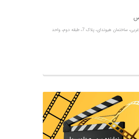
س
آدرس: تهران، بزرگراه صدر غرب به شرق، منظریه، خیابان عرفاتی غربی، ساختمان هیوندای، پلاک 7، طبقه دوم، واحد