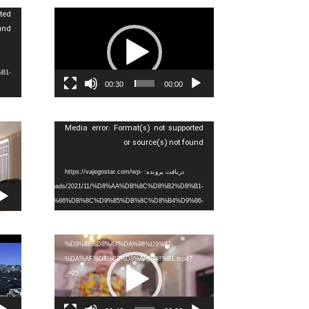
نمایشگر
نمایشگ
ted
ویدیو
ویدیو
ound
B1-
00:30
00:00
B4-
نمایشگر
نمایشگ
Media error: Format(s) not supported
ویدیو
ویدیو
or source(s) not found
دریافت پرونده: https://vajegostar.com/wp-
content/uploads/2021/11/%D8%AA%DB%8C%D8%B2%D8%B1-
%D8%A7%D9%86%DB%8C%D9%85%DB%8C%D8%B4%D9%86-
%D8%B4%DB%8C%D8%B1%D8%A7%D9%84%D8%A7%D8%AA-
%D8%A7%D8%B1%D9%85%D8%A7%D9%84-
نمایشگر
نمایشگ
%D9%88%D8%A7%DA%98%D9%87-
ویدیو
ویدیو
%DA%AF%D8%B3%D8%AA%D8%B1.mp4?
_=25