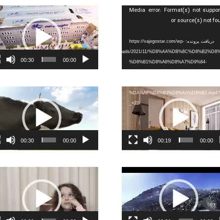
ر
نمایشگر
Media error: Format(s) not suppor
ویدیو
or source(s) not f
دریافت پرونده: https://vajegostar.com/wp-
content/uploads/2021/11/%D8%AA%DB%8C%D8%B2%D8%
00:30
00:00
%D8%B1%D8%A6%D8%A7%D9%84-
%D8%B3%D9%88%D8%AA%D8%A7%D8%
%D9%88%D8%A7%DA%98%D9%87-
ر
نمایشگر
%DA%AF%D8%B3%D8%AA%D8%B1.mp4?
ویدیو
_=22
00:30
00:00
00:19
00:00
ر
نمایشگر
ویدیو